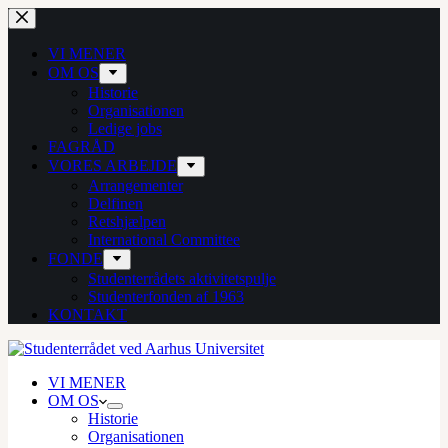
Fortsæt
til
indhold
VI MENER
OM OS
Historie
Organisationen
Ledige jobs
FAGRÅD
VORES ARBEJDE
Arrangementer
Delfinen
Retshjælpen
International Committee
FONDE
Studenterrådets aktivitetspulje
Studenterfonden af 1963
KONTAKT
VI MENER
OM OS
Historie
Organisationen