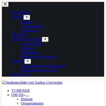
Fortsæt
til
indhold
VI MENER
OM OS
Historie
Organisationen
Ledige jobs
FAGRÅD
VORES ARBEJDE
Arrangementer
Delfinen
Retshjælpen
International Committee
FONDE
Studenterrådets aktivitetspulje
Studenterfonden af 1963
KONTAKT
VI MENER
OM OS
Historie
Organisationen