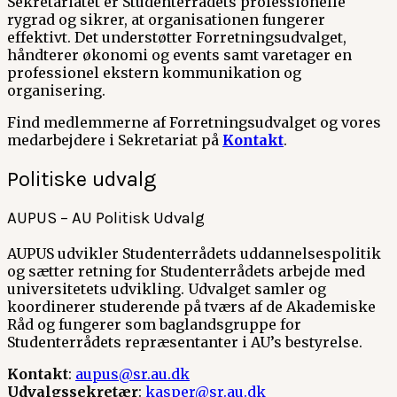
Sekretariatet er Studenterrådets professionelle
rygrad og sikrer, at organisationen fungerer
effektivt. Det understøtter Forretningsudvalget,
håndterer økonomi og events samt varetager en
professionel ekstern kommunikation og
organisering.
Find medlemmerne af Forretningsudvalget og vores
medarbejdere i Sekretariat på
Kontakt
.
Politiske udvalg
AUPUS – AU Politisk Udvalg
AUPUS udvikler Studenterrådets uddannelsespolitik
og sætter retning for Studenterrådets arbejde med
universitetets udvikling. Udvalget samler og
koordinerer studerende på tværs af de Akademiske
Råd og fungerer som baglandsgruppe for
Studenterrådets repræsentanter i AU’s bestyrelse.
Kontakt
:
aupus@sr.au.dk
Udvalgssekretær
:
kasper@sr.au.dk