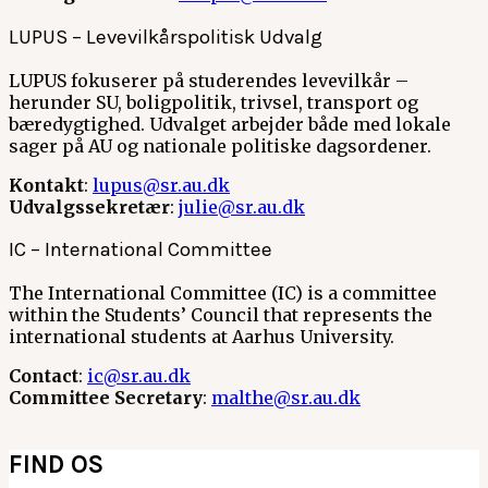
LUPUS – Levevilkårspolitisk Udvalg
LUPUS fokuserer på studerendes levevilkår –
herunder SU, boligpolitik, trivsel, transport og
bæredygtighed. Udvalget arbejder både med lokale
sager på AU og nationale politiske dagsordener.
Kontakt
:
lupus@sr.au.dk
Udvalgssekretær
:
julie@sr.au.dk
IC – International Committee
The International Committee (IC) is a committee
within the Students’ Council that represents the
international students at Aarhus University.
Contact
:
ic@sr.au.dk
Committee Secretary
:
malthe@sr.au.dk
FIND OS