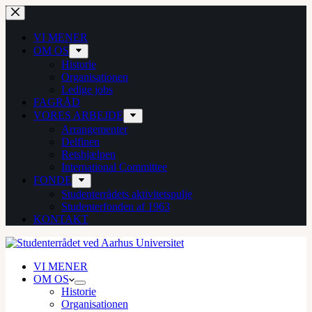
Fortsæt
til
indhold
VI MENER
OM OS
Historie
Organisationen
Ledige jobs
FAGRÅD
VORES ARBEJDE
Arrangementer
Delfinen
Retshjælpen
International Committee
FONDE
Studenterrådets aktivitetspulje
Studenterfonden af 1963
KONTAKT
VI MENER
OM OS
Historie
Organisationen