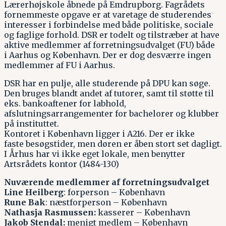
Lærerhøjskole åbnede på Emdrupborg. Fagrådets
fornemmeste opgave er at varetage de studerendes
interesser i forbindelse med både politiske, sociale
og faglige forhold. DSR er todelt og tilstræber at have
aktive medlemmer af forretningsudvalget (FU) både
i Aarhus og København. Der er dog desværre ingen
medlemmer af FU i Aarhus.
DSR har en pulje, alle studerende på DPU kan søge.
Den bruges blandt andet af tutorer, samt til støtte til
eks. bankoaftener for labhold,
afslutningsarrangementer for bachelorer og klubber
på instituttet.
Kontoret i København ligger i A216. Der er ikke
faste besøgstider, men døren er åben stort set dagligt.
I Århus har vi ikke eget lokale, men benytter
Artsrådets kontor (1484-130)
Nuværende medlemmer af forretningsudvalget
Line Heilberg
: forperson – København
Rune Bak
: næstforperson – København
Nathasja Rasmussen:
kasserer – København
Jakob Stendal:
menigt medlem – København