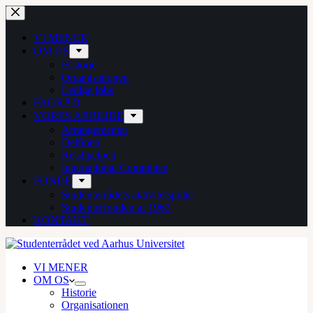
Fortsæt
til
indhold
VI MENER
OM OS
Historie
Organisationen
Ledige jobs
FAGRÅD
VORES ARBEJDE
Arrangementer
Delfinen
Retshjælpen
International Committee
FONDE
Studenterrådets aktivitetspulje
Studenterfonden af 1963
KONTAKT
VI MENER
OM OS
Historie
Organisationen