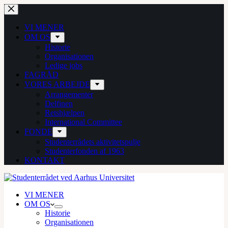
Fortsæt
til
indhold
VI MENER
OM OS
Historie
Organisationen
Ledige jobs
FAGRÅD
VORES ARBEJDE
Arrangementer
Delfinen
Retshjælpen
International Committee
FONDE
Studenterrådets aktivitetspulje
Studenterfonden af 1963
KONTAKT
VI MENER
OM OS
Historie
Organisationen