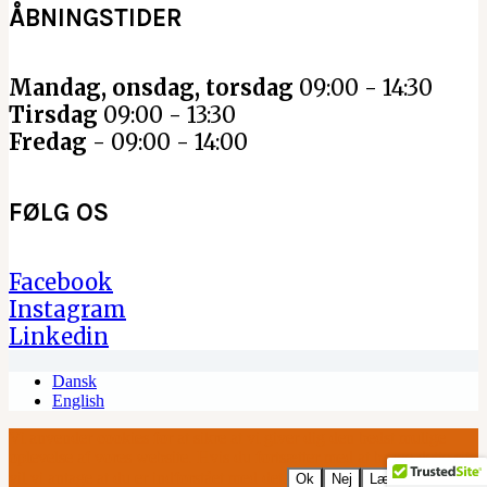
ÅBNINGSTIDER
Mandag, onsdag, torsdag
09:00 - 14:30
Tirsdag
09:00 - 13:30
Fredag
- 09:00 - 14:00
FØLG OS
Facebook
Instagram
Linkedin
Dansk
English
Vi anvender cookies for at sikre at vi giver dig den bedst mulige
oplevelse af vores website. Hvis du fortsætter med at bruge dette site
vil vi antage at du er indforstået med det.
Ok
Nej
Læs mere